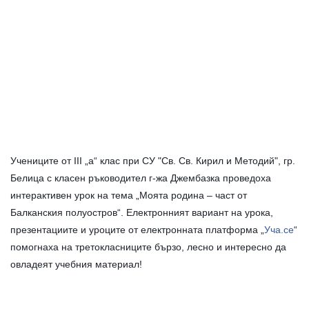
Учениците от III „а“ клас при СУ "Св. Св. Кирил и Методий", гр.
Белица с класен ръководител г-жа Джембазка проведоха
интерактивен урок на тема „Моята родина – част от
Балканския полуостров“.
Електронният вариант на урока,
презентациите и уроците от електронната платформа „
Уча.се
“
помогнаха на третокласниците бързо, лесно и интересно да
овладеят учебния материал!