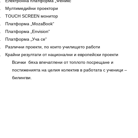
.
Електронна платформа „Феникс“
.
Мултимедийни проектори
.
TOUCH SCREEN монитор
.
Платформа „
MozaBook
“
.
Платформа
„
Envision
“
.
Платформа
„Уча се“
.
Различни проекти, по които училището работи
.
Крайни резултати от национални и европейски проекти
Всички
бяха впечатлени от топлото посрещане и
постиженията на целия колектив в работата с ученици –
билингви.