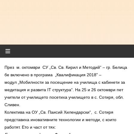
През
м. октомври
СУ „Св. Св. Кирил и Методий“ – гр. Белица
бе включено в програма
„Квалификация 2018" –
модул
„Мобилности за посещение на училища с кабинети за
медитация и развита
IT
структура“. На 25 и 26 октомври пет
учители от училището посетиха училището в с. Сотиря, обл.
Сливен.
Колектива на ОУ „Св. Паисий Хилендарски“,
с. Сотиря
представиха иновативните технологии и методи, с които
работят. Ето и част от тях: