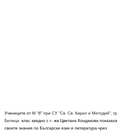
Учениците от III "б"
при СУ "Св. Св. Кирил и Методий", гр.
Белица
клас заедно с г- жа Цветана Кондакова показаха
своите знания по Български език и литература чрез