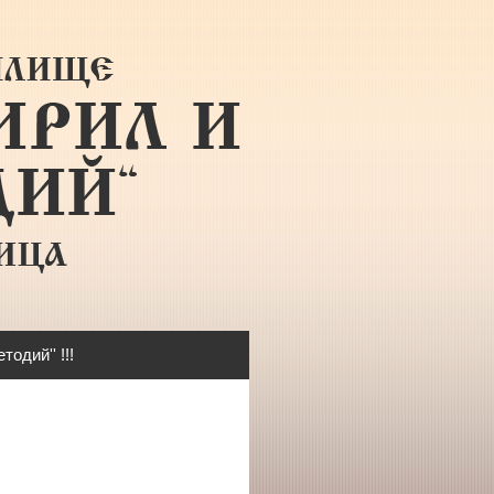
одий'' !!!