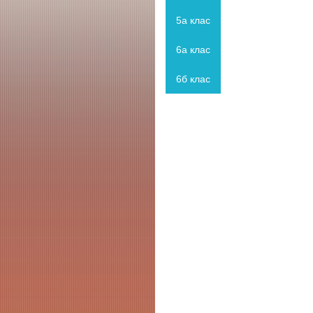
5а клас
6а клас
6б клас