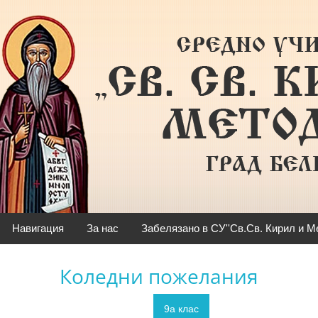
Навигация
За нас
Забелязано в СУ''Св.Св. Кирил и Мет
Коледни пожелания
9а клас