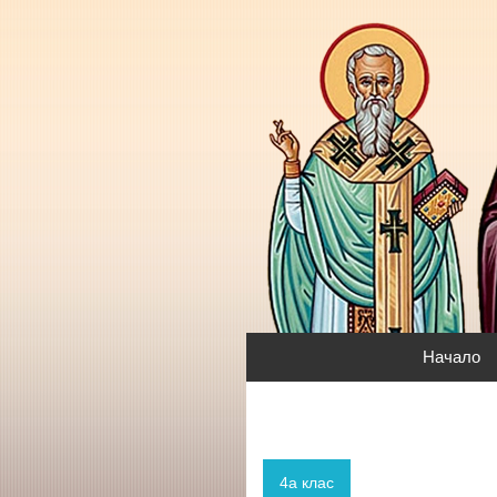
Начало
4а клас