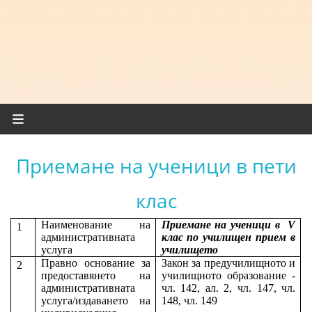
Приемане на ученици в пети
клас
Наименование на
Приемане на ученици в
V
1
административната
клас по училищен прием в
услуга
училището
Правно основание за
Закон за предучилищното и
2
предоставянето на
училищното образование -
административната
чл. 142, ал. 2, чл. 147, чл.
услуга/издаването на
148, чл. 149