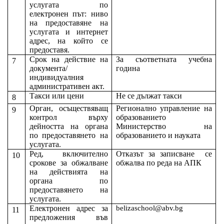
услугата по
електронен път: ниво
на предоставяне на
услугата и интернет
адрес, на който се
предоставя.
Срок на действие на
За съответната учебна
7
документа/
година
индивидуалния
административен акт.
Такси или цени
Не се дължат такси
8
Орган, осъществяващ
Регионално управление на
9
контрол върху
образованието
дейността на органа
Министерство на
по предоставянето на
образованието и науката
услугата.
Ред, включително
Отказът за записване
се
10
срокове за обжалване
обжалва по реда на АПК
на действията на
органа по
предоставянето на
услугата.
Електронен адрес за
belizaschool@abv.bg
11
предложения във