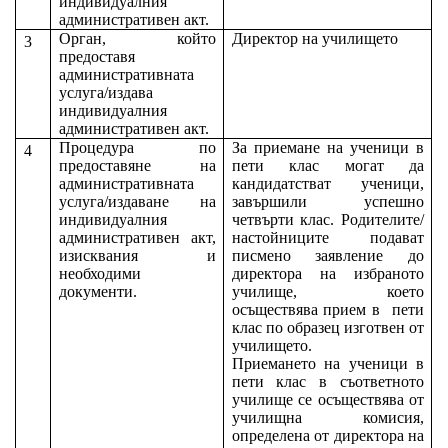
индивидуалния
административен акт.
Орган, който
Директор на училището
3
предоставя
административната
услуга/издава
индивидуалния
административен акт.
Процедура по
За приемане на ученици в
4
предоставяне на
пети клас могат да
административната
кандидатстват ученици,
услуга/издаване на
завършили успешно
индивидуалния
четвърти клас. Родителите/
административен акт,
настойниците подават
изисквания и
писмено заявление до
необходими
директора на избраното
документи.
училище, което
осъществява прием в
пети
клас по образец изготвен от
училището.
Приемането на ученици в
пети клас в съответното
училище се осъществява от
училищна комисия,
определена от директора на