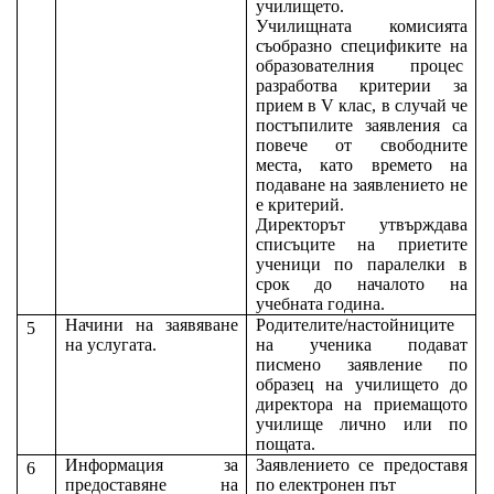
училището.
Училищната комисията
съобразно спецификите на
образователния процес
разработва критерии за
прием в V клас, в случай че
постъпилите заявления са
повече от свободните
места, като времето на
подаване на заявлението не
е критерий.
Директорът утвърждава
списъците на приетите
ученици по паралелки в
срок до началото на
учебната година.
Начини на заявяване
Родителите/настойниците
5
на услугата.
на ученика подават
писмено заявление по
образец на училището до
директора на приемащото
училище лично или по
пощата
.
Информация за
Заявлението се предоставя
6
предоставяне на
по електронен път