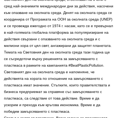
сред най-значимите международни дни за действия, насочени
към опазване на околната среда. Денят на околната среда се
координира от Програмата на ООН за околната среда (UNEP)
и се провежда ежегодно от 1974 г. насам, като се е превърнал
в най-голямата глобална платформа за популяризиране на
действия свързани с опазването на околната среда и с
милиони хора от цял свят, ангажирани да защитят планетата.
Темата на Световния ден на околната среда тази година ще
се съсредоточи върху решенията за замърсяването с
пластмаса в рамките на кампанията #BeatPlasticPollution.
Световният ден на околната среда е напомняне, че
действията на хората по отношение на замърсяването с
пластмаса имат значение. Стъпките, които правителствата и
бизнеса предприемат за справяне със замърсяването с
пластмаса, са следствие от това действие. Време е да
ускорим и прехода към кръгова икономика. Време е да
победим замърсяването с пластмаса.