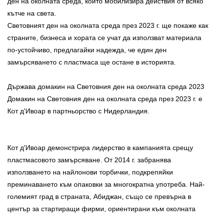
ден на околната среда, който мобилизира действия от всяко
кътче на света.
Световният ден на околната среда през 2023 г. ще покаже как
страните, бизнеса и хората се учат да използват материала
по-устойчиво, предлагайки надежда, че един ден
замърсяването с пластмаса ще остане в историята.
Държава домакин на Световния ден на околната среда 2023
Домакин на Световния ден на околната среда през 2023 г. е
Кот д'Ивоар в партньорство с Нидерландия.
Кот д'Ивоар демонстрира лидерство в кампанията срещу
пластмасовото замърсяване. От 2014 г. забранява
използването на найлонови торбички, подкрепяйки
преминаването към опаковки за многократна употреба. Най-
големият град в страната, Абиджан, също се превърна в
център за стартиращи фирми, ориентирани към околната