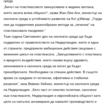
среда.
„Бичът на пластмасовото замърсяване е видима заплаха,
която засяга всяка общност“, казва Жан-Люк Аси, министър на
околната среда и устойчивото развитие на Кот д’Ивоар. „Горди
сме да подкрепяме разнообразни методи за „лечение“ на
пластмасовата пандемия.“
Тази година Световният ден на околната среда ще бъде
подкрепен от правителството на Нидерландия, която е една
от страните, предприели амбициозни действия свързани с
жизнения цикъл на пластмасата. „Замърсяването с пластмаса
и вредното въздействие, което оказва върху здравето,
икономиката и околната среда не могат да бъдат
пренебрегнати. Необходими са спешни действия. В същото
време се нуждаем от истински, ефективни и стабилни
решения“, каза Вивиан Хейнен, министър на околната среда
на Нидерландия. „Като част от няколко политики, насочени
към пластмасите, Нидерландия и европейската общност като
цяло са напълно ангажирани да намалят производството и