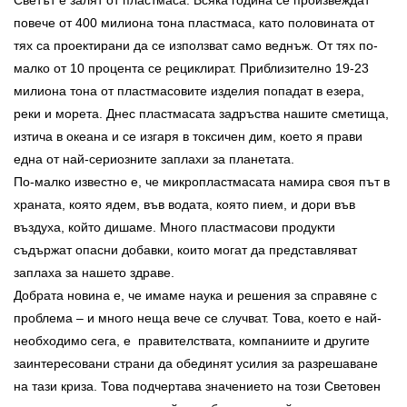
Светът е залят от пластмаса. Всяка година се произвеждат
повече от 400 милиона тона пластмаса, като половината от
тях са проектирани да се използват само веднъж. От тях по-
малко от 10 процента се рециклират. Приблизително 19-23
милиона тона от пластмасовите изделия попадат в езера,
реки и морета. Днес пластмасата задръства нашите сметища,
изтича в океана и се изгаря в токсичен дим, което я прави
една от най-сериозните заплахи за планетата.
По-малко известно е, че микропластмасата намира своя път в
храната, която ядем, във водата, която пием, и дори във
въздуха, който дишаме. Много пластмасови продукти
съдържат опасни добавки, които могат да представляват
заплаха за нашето здраве.
Добрата новина е, че имаме наука и решения за справяне с
проблема – и много неща вече се случват. Това, което е най-
необходимо сега, е правителствата, компаниите и другите
заинтересовани страни да обединят усилия за разрешаване
на тази криза. Това подчертава значението на този Световен